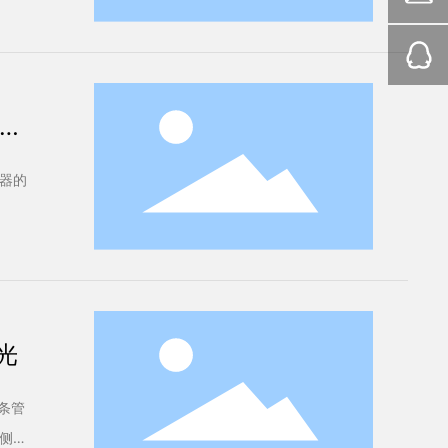
管
器的
光
条管
侧