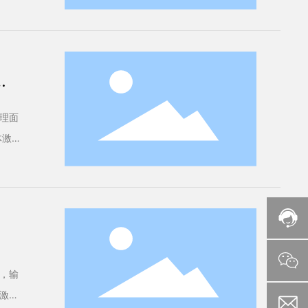
个
理面
体激光
，输
激光