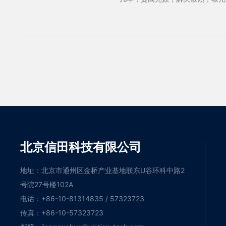
主流方向。
北京信田科技有限公司
地址：北京市通州区金桥产业基地联东U谷环科中路2
号院27号楼102A
电话：+86-10-81314835 / 57323723
传真：+86-10-57323723