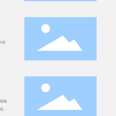
长的
用能
使半