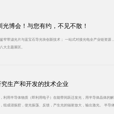
，深圳光博会！与您有约，不见不散！
鉴窄带滤光片与蓝宝石导光块创新技术； 一站式对接光电全产业链资源
八大主题展区。
研究生产和开发的技术企业
，利用半导体物质（即利用电子）在能带间跃迁发光，用半导体晶体的解
，组成谐振腔，使光振荡、反馈，产生光的辐射放大，输出激光。 半导
靠、耗电少、效率高等。