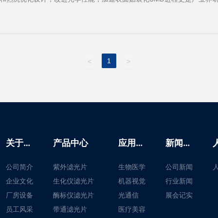
1
<
>
关于我
产品中心
应用领
新闻动
们
域
态
公司简介
紫外滤光片
生物医学
公司新闻
企业文化
生化仪滤光片
机器视觉
行业新闻
厂房设备
酶标仪滤光片
光通信
展会记实
员工风采
带通滤光片
医疗美容