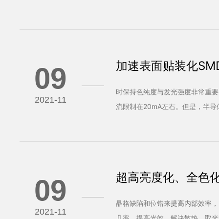
面、界面发出的光，
加速表面贴装化SM
09
时保持色纯度与发光强度非常重要
2021-11
流限制在20mA左右。但是，半
流可以达到70mA
超高亮度化、全色
09
达到100Im/W
晶格缺陷和位错来提高内部效率，
2021-11
几率，提高光效，解决散热，取光