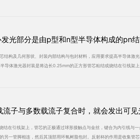
发光部分是由p型和n型半导体构成的pn结
芯结构及几何形状、封装内部结构与包封材料，应用要求提高半导体激光
半导体激光器封装是将边长0.25mm的正方形管芯粘结或烧结在引线架上
载流子与多数载流子复合时，就会发出可见
结或烧结在引线架上，管芯的正极通过球形接触点与金丝，键合为内引线与一
的另一管脚相连，然后其顶部用环氧树脂包封。反射杯的作用是收集管芯