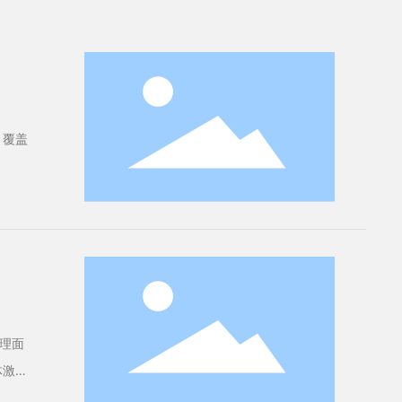
，覆盖
理面
体激光