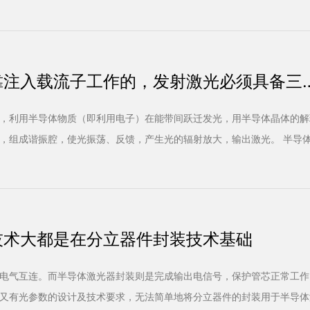
禁带宽度的限制扩展到更宽的范围。
靠注入载流子工作的，发射激光必须具备三
，利用半导体物质（即利用电子）在能带间跃迁发光，用半导体晶体的解
，组成谐振腔，使光振荡、反馈，产生光的辐射放大，输出激光。 半导
靠、耗电少、效率高等。
技术大都是在分立器件封装技术基础
电气互连。而半导体激光器封装则是完成输出电信号，保护管芯正常工作
又有光参数的设计及技术要求，无法简单地将分立器件的封装用于半导体